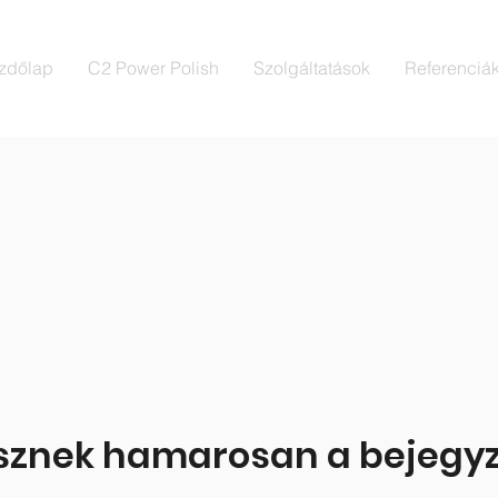
zdőlap
C2 Power Polish
Szolgáltatások
Referenciá
lesznek hamarosan a bejegy