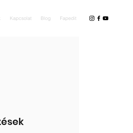
k
Kapcsolat
Blog
Fapedit
zések