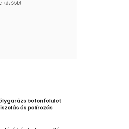
a később!
élygarázs betonfelület
iszolás és polírozás