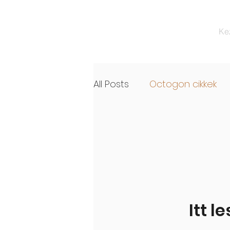
Ke
All Posts
Octogon cikkek
Itt 