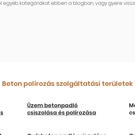
el egyéb kategóriákat ebben a blogban, vagy gyere vissz
Beton polírozás szolgáltatási területek
Üzem betonpadló
M
ás
csiszolása és polírozása
cs