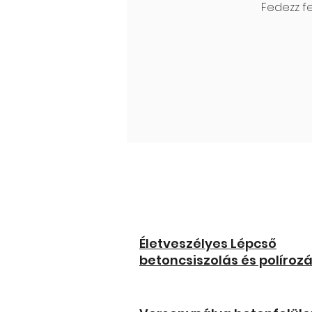
Fedezz f
Életveszélyes Lépcső
betoncsiszolás és políroz